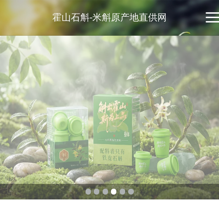
霍山石斛-米斛原产地直供网